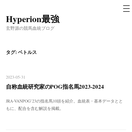
メ
ニ
ュ
Hyperion最強
コ
ー
ン
玄野源の競馬血統ブログ
テ
ン
ツ
タグ:
ベトルス
へ
ス
キ
2023-05-31
ッ
自称血統研究家のPOG指名馬2023-2024
プ
JRA-VANPOG’23の指名馬10頭を紹介。血統表・基本データとと
もに、配合を含む解説を掲載。