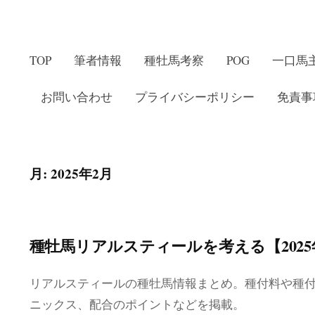
TOP
筆者情報
種牡馬考察
POG
一口馬
お問い合わせ
プライバシーポリシー
免責事
月:
2025年2月
種牡馬リアルスティールを考える【202
リアルスティールの種牡馬情報まとめ。種付料や種
ニックス、配合のポイントなどを掲載。