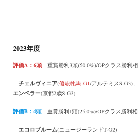
2023年度
評価A：6頭
重賞勝利3頭(50.0%)/OPクラス勝利相当5
チェルヴィニア
(
優駿牝馬-G1
/アルテミスS-G3)
エンペラー
(京都2歳S-G3)
評価B：4頭
重賞勝利1頭(25.0%)/OPクラス勝利相当3
エコロブルーム
(ニュージーランドT-G2)