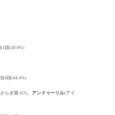
頭(20.0%)
頭(44.4%)
アンドゥーリル
きさらぎ賞-G3)、
(アイ