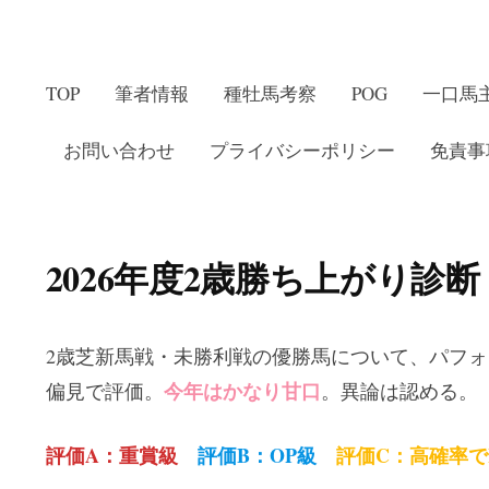
TOP
筆者情報
種牡馬考察
POG
一口馬
お問い合わせ
プライバシーポリシー
免責事
2026年度2歳勝ち上がり診断
2歳芝新馬戦・未勝利戦の優勝馬について、パフ
今年はかなり甘口
偏見で評価。
。異論は認める。
評価A：重賞級
評価B：OP級
評価C：高確率で