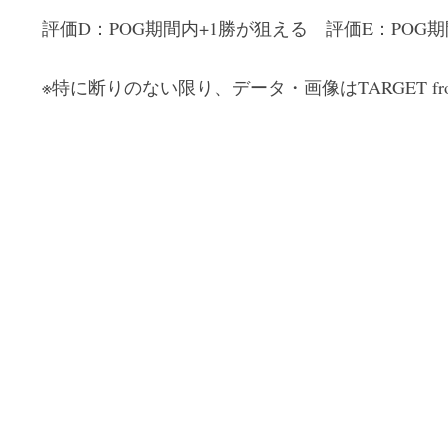
評価D：POG期間内+1勝が狙える 評価E：POG
※特に断りのない限り、データ・画像はTARGET frontie