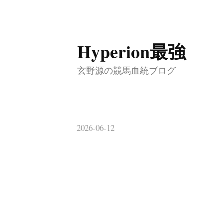
コ
Hyperion最強
ン
テ
玄野源の競馬血統ブログ
ン
ツ
へ
2026-06-12
ス
キ
ッ
プ