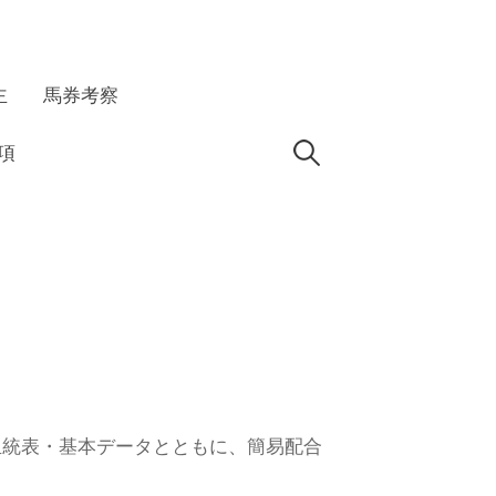
主
馬券考察
検
項
索:
ついて血統表・基本データとともに、簡易配合