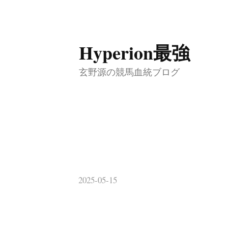
コ
Hyperion最強
ン
テ
玄野源の競馬血統ブログ
ン
ツ
へ
ス
キ
ッ
2025-05-15
プ