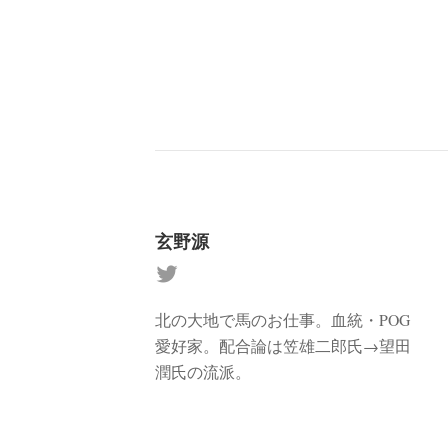
玄野源
北の大地で馬のお仕事。血統・POG
愛好家。配合論は笠雄二郎氏→望田
潤氏の流派。