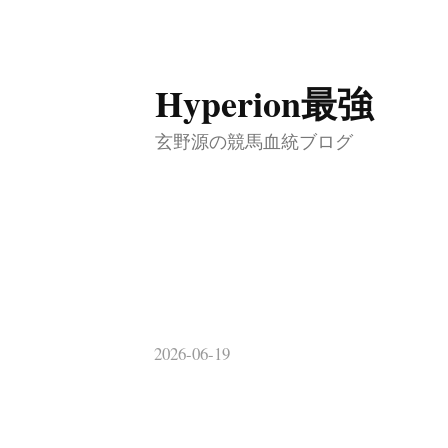
コ
Hyperion最強
ン
テ
玄野源の競馬血統ブログ
ン
ツ
へ
ス
キ
ッ
2026-06-19
プ