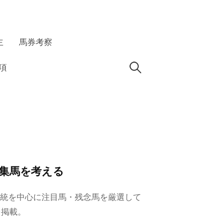
主
馬券考察
検
項
索:
募集馬を考える
血統を中心に注目馬・残念馬を厳選して
を掲載。