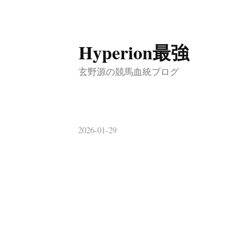
コ
Hyperion最強
ン
テ
玄野源の競馬血統ブログ
ン
ツ
へ
2026-01-29
ス
キ
ッ
プ