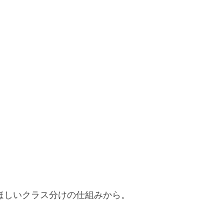
ほしいクラス分けの仕組みから。