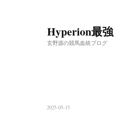
コ
Hyperion最強
ン
テ
玄野源の競馬血統ブログ
ン
ツ
へ
ス
キ
ッ
2025-05-15
プ