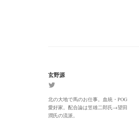
玄野源
北の大地で馬のお仕事。血統・POG
愛好家。配合論は笠雄二郎氏→望田
潤氏の流派。