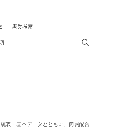
主
馬券考察
検
項
索:
ついて血統表・基本データとともに、簡易配合