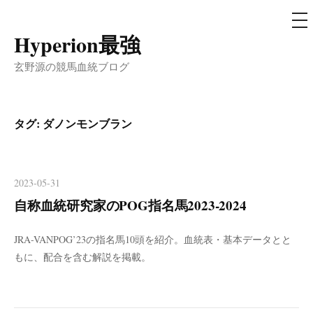
メ
ニ
ュ
Hyperion最強
コ
ー
ン
玄野源の競馬血統ブログ
テ
ン
ツ
タグ:
ダノンモンブラン
へ
ス
キ
2023-05-31
ッ
自称血統研究家のPOG指名馬2023-2024
プ
JRA-VANPOG’23の指名馬10頭を紹介。血統表・基本データとと
もに、配合を含む解説を掲載。