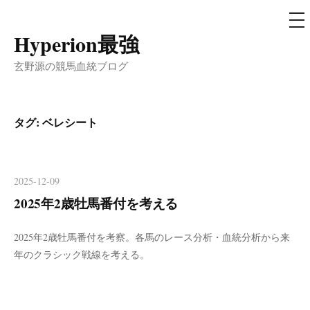
メ
ニ
ュ
Hyperion最強
コ
ー
ン
玄野源の競馬血統ブログ
テ
ン
ツ
タグ:
ベレシート
へ
ス
キ
2025-12-09
ッ
2025年2歳牡馬番付を考える
プ
2025年2歳牡馬番付を考察。各馬のレース分析・血統分析から来
年のクラシック戦線を考える。