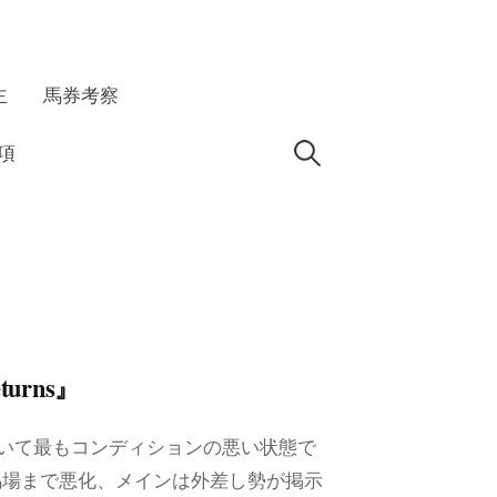
主
馬券考察
検
項
索:
urns』
いて最もコンディションの悪い状態で
馬場まで悪化、メインは外差し勢が掲示