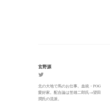
玄野源
北の大地で馬のお仕事。血統・POG
愛好家。配合論は笠雄二郎氏→望田
潤氏の流派。