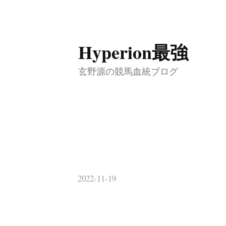
コ
Hyperion最強
ン
テ
玄野源の競馬血統ブログ
ン
ツ
へ
ス
キ
ッ
2022-11-19
プ