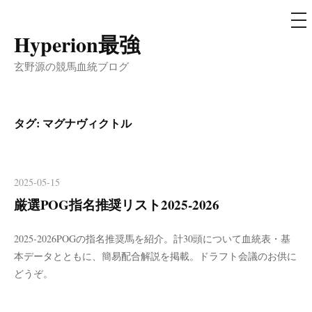
メ
ニ
ュ
Hyperion最強
コ
ー
ン
玄野源の競馬血統ブログ
テ
ン
ツ
タグ:
マグナヴィクトル
へ
ス
キ
2025-05-15
ッ
厳選POG指名推奨リスト2025-2026
プ
2025-2026POGの指名推奨馬を紹介。計30頭について血統表・基
本データとともに、簡易配合解説を掲載。ドラフト会議のお供に
どうぞ。