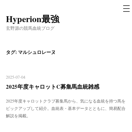
メ
ニ
ュ
Hyperion最強
コ
ー
ン
玄野源の競馬血統ブログ
テ
ン
ツ
タグ:
マルシュロレーヌ
へ
ス
キ
2025-07-04
ッ
2025年度キャロットC募集馬血統雑感
プ
2025年度キャロットクラブ募集馬から、気になる血統を持つ馬を
ピックアップして紹介。血統表・基本データとともに、簡易配合
解説を掲載。