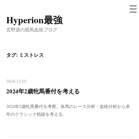
メ
ニ
ュ
Hyperion最強
コ
ー
ン
玄野源の競馬血統ブログ
テ
ン
ツ
タグ:
ミストレス
へ
ス
キ
2024-12-02
ッ
2024年2歳牝馬番付を考える
プ
2024年2歳牝馬番付を考察。各馬のレース分析・血統分析から来
年のクラシック戦線を考える。