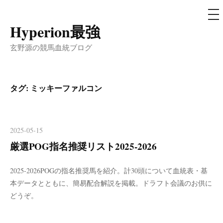
メ
ニ
ュ
Hyperion最強
コ
ー
ン
玄野源の競馬血統ブログ
テ
ン
ツ
タグ:
ミッキーファルコン
へ
ス
キ
2025-05-15
ッ
厳選POG指名推奨リスト2025-2026
プ
2025-2026POGの指名推奨馬を紹介。計30頭について血統表・基
本データとともに、簡易配合解説を掲載。ドラフト会議のお供に
どうぞ。