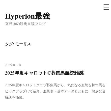
メ
ニ
ュ
Hyperion最強
コ
ー
ン
玄野源の競馬血統ブログ
テ
ン
ツ
タグ:
モーリス
へ
ス
キ
2025-07-04
ッ
2025年度キャロットC募集馬血統雑感
プ
2025年度キャロットクラブ募集馬から、気になる血統を持つ馬を
ピックアップして紹介。血統表・基本データとともに、簡易配合
解説を掲載。