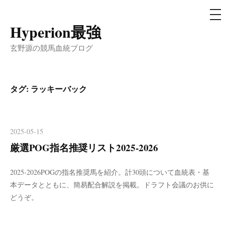
メ
ニ
ュ
Hyperion最強
コ
ー
ン
玄野源の競馬血統ブログ
テ
ン
ツ
タグ:
ラッキーバック
へ
ス
キ
2025-05-15
ッ
厳選POG指名推奨リスト2025-2026
プ
2025-2026POGの指名推奨馬を紹介。計30頭について血統表・基
本データとともに、簡易配合解説を掲載。ドラフト会議のお供に
どうぞ。