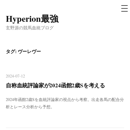
メ
ニ
ュ
Hyperion最強
コ
ー
ン
玄野源の競馬血統ブログ
テ
ン
ツ
タグ:
ヴーレヴー
へ
ス
キ
2024-07-12
ッ
自称血統評論家が2024函館2歳Sを考える
プ
2024年函館2歳Sを血統評論家の視点から考察。出走各馬の配合分
析とレース分析から予想。