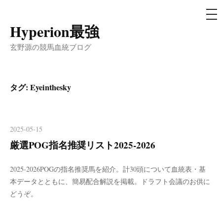
メ
ニ
ュ
Hyperion最強
コ
ー
ン
玄野源の競馬血統ブログ
テ
ン
ツ
タグ:
Eyeinthesky
へ
ス
キ
2025-05-15
ッ
厳選POG指名推奨リスト2025-2026
プ
2025-2026POGの指名推奨馬を紹介。計30頭について血統表・基
本データとともに、簡易配合解説を掲載。ドラフト会議のお供に
どうぞ。