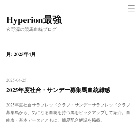
メ
ニ
ュ
Hyperion最強
コ
ー
ン
玄野源の競馬血統ブログ
テ
ン
ツ
月:
2025年4月
へ
ス
キ
2025-04-25
ッ
2025年度社台・サンデー募集馬血統雑感
プ
2025年度社台サラブレッドクラブ・サンデーサラブレッドクラブ
募集馬から、気になる血統を持つ馬をピックアップして紹介。血
統表・基本データとともに、簡易配合解説を掲載。