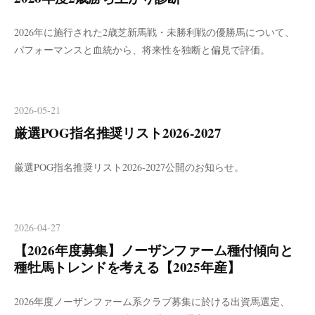
2026年に施行された2歳芝新馬戦・未勝利戦の優勝馬について、
パフォーマンスと血統から、将来性を独断と偏見で評価。
2026-05-21
厳選POG指名推奨リスト2026-2027
厳選POG指名推奨リスト2026-2027公開のお知らせ。
2026-04-27
【2026年度募集】ノーザンファーム種付傾向と
種牡馬トレンドを考える【2025年産】
2026年度ノーザンファーム系クラブ募集に於ける出資馬選定、