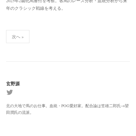
2025年2歳牝馬番付を考察。各馬のレース分析・血統分析から来
年のクラシック戦線を考える。
投
次へ »
稿
の
ペ
ー
ジ
送
玄野源
り
北の大地で馬のお仕事。血統・POG愛好家。配合論は笠雄二郎氏→望
田潤氏の流派。