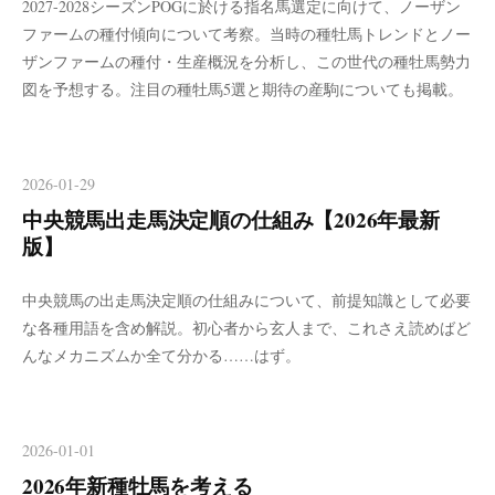
2027-2028シーズンPOGに於ける指名馬選定に向けて、ノーザン
ファームの種付傾向について考察。当時の種牡馬トレンドとノー
ザンファームの種付・生産概況を分析し、この世代の種牡馬勢力
図を予想する。注目の種牡馬5選と期待の産駒についても掲載。
2026-01-29
中央競馬出走馬決定順の仕組み【2026年最新
版】
中央競馬の出走馬決定順の仕組みについて、前提知識として必要
な各種用語を含め解説。初心者から玄人まで、これさえ読めばど
んなメカニズムか全て分かる……はず。
2026-01-01
2026年新種牡馬を考える