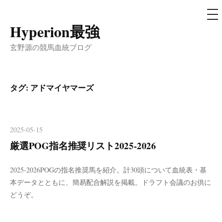
メ
ニ
ュ
Hyperion最強
コ
ー
ン
玄野源の競馬血統ブログ
テ
ン
ツ
タグ:
アドマイヤマーズ
へ
ス
キ
2025-05-15
ッ
厳選POG指名推奨リスト2025-2026
プ
2025-2026POGの指名推奨馬を紹介。計30頭について血統表・基
本データとともに、簡易配合解説を掲載。ドラフト会議のお供に
どうぞ。