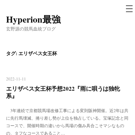
メ
ニ
ュ
Hyperion最強
コ
ー
ン
玄野源の競馬血統ブログ
テ
ン
ツ
タグ:
エリザベス女王杯
へ
ス
キ
2022-11-11
ッ
エリザベス女王杯予想2022『雨に唄うは独牝
プ
系』
3年連続で京都競馬場改修工事による変則阪神開催。近2年は共
に先行馬壊滅、捲り差し勢が上位を独占している。宝塚記念と同
コースで、開催時期の違いから馬場の傷み具合こそマシなもの
の、タフなコースであること…