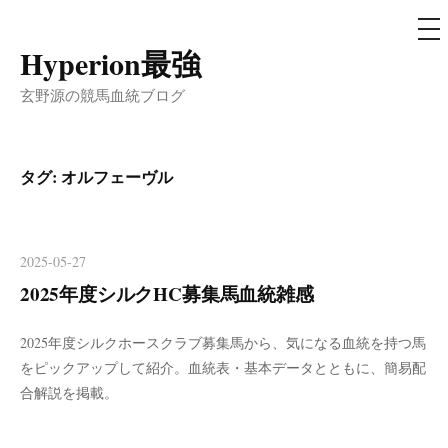
メ
ニ
ュ
Hyperion最強
コ
ー
ン
玄野源の競馬血統ブログ
テ
ン
ツ
タグ:
オルフェーヴル
へ
ス
キ
2025-05-27
ッ
2025年度シルクHC募集馬血統雑感
プ
2025年度シルクホースクラブ募集馬から、気になる血統を持つ馬
をピックアップして紹介。血統表・基本データとともに、簡易配
合解説を掲載。