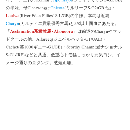
の半妹。母Clearwingは
Galeota
(ミルリーフS-G2/GB 他)・
Loulwa
(River Eden Fillies’ S-L/GB)の半妹。本馬は近親
Charyn
(カルティエ賞最優秀古馬)と5/8以上同血にあたる。
Acclamation系種牡馬×Ahonoora
「
」は前述のCharynやマッ
ドクールの他、Alfareeq(ジェベルハッタ-G1/UAE)・
Cachet(英1000ギニー-G1/GB)・Scorthy Champ(愛ナショナル
S-G1/IRE)などと共通。低重心トモ幅しっかり元気ヨシ、イ
メージ通りの豆タンク。芝短距離。