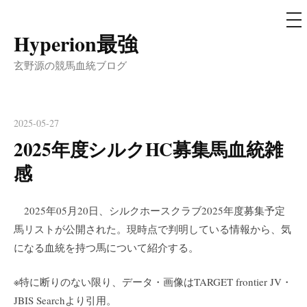
メ
ニ
ュ
Hyperion最強
コ
ー
ン
玄野源の競馬血統ブログ
テ
ン
ツ
2025-05-27
へ
2025年度シルクHC募集馬血統雑
ス
感
キ
ッ
プ
2025年05月20日、シルクホースクラブ2025年度募集予定
馬リストが公開された。現時点で判明している情報から、気
になる血統を持つ馬について紹介する。
※特に断りのない限り、データ・画像はTARGET frontier JV・
JBIS Searchより引用。