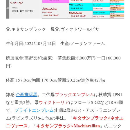
父:キタサンブラック 母父:ヴィクトワールピサ
生年月日:2024年03月14日 生産:ノーザンファーム
所属厩舎:高野友和(栗東) 募集総額:8,000万円(一口160,000
円)
体高:157.0㎝/胸囲:176.0㎝/管囲:20.2㎝/馬体重427㎏
雑感:
企画推奨馬
。二代母
ブラックエンブレム
は秋華賞-JPN1
など重賞2勝。母
ウィクトーリア
はフローラS-G2などJRA3勝
で、
ブライトエンブレム
(札幌2歳S-G3)・アストラエンブレ
キタサンブラック×ネオユ
ム(ラピスラズリS-L 他)の半妹。「
ニヴァース
キタサンブラック×Machiavellian
」「
」のニック