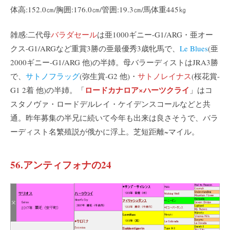
体高:152.0㎝/胸囲:176.0㎝/管囲:19.3㎝/馬体重445㎏
雑感:二代母
バラダセール
は亜1000ギニー-G1/ARG・亜オー
クス-G1/ARGなど重賞3勝の亜最優秀3歳牝馬で、
Le Blues
(亜
2000ギニー-G1/ARG 他)の半姉。母バラーディストはJRA3勝
で、
サトノフラッグ
(弥生賞-G2 他)・
サトノレイナス
(桜花賞-
ロードカナロア×ハーツクライ
G1 2着 他)の半姉。「
」はコ
スタノヴァ・ロードデルレイ・ケイデンスコールなどと共
通。昨年募集の半兄に続いて今年も出来は良さそうで、バラ
ーディスト名繁殖説が俄かに浮上。芝短距離~マイル。
56.アンティフォナの24