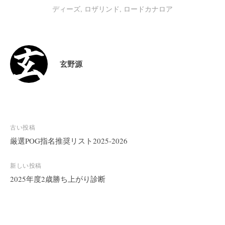
ディーズ
,
ロザリンド
,
ロードカナロア
玄野源
投
古い投稿
稿
厳選POG指名推奨リスト2025-2026
ナ
ビ
新しい投稿
2025年度2歳勝ち上がり診断
ゲ
ー
シ
ョ