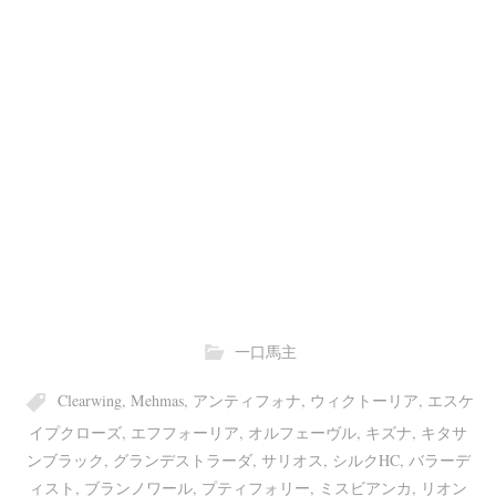
一口馬主
Clearwing
,
Mehmas
,
アンティフォナ
,
ウィクトーリア
,
エスケ
イプクローズ
,
エフフォーリア
,
オルフェーヴル
,
キズナ
,
キタサ
ンブラック
,
グランデストラーダ
,
サリオス
,
シルクHC
,
バラーデ
ィスト
,
ブランノワール
,
プティフォリー
,
ミスビアンカ
,
リオン