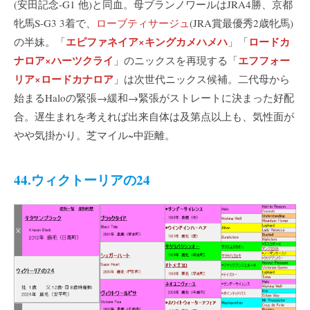
(安田記念-G1 他)と同血。母ブランノワールはJRA4勝、京都
牝馬S-G3 3着で、
ローブティサージュ
(JRA賞最優秀2歳牝馬)
エピファネイア×キングカメハメハ
ロードカ
の半妹。「
」「
ナロア×ハーツクライ
エフフォー
」のニックスを再現する「
リア×ロードカナロア
」は次世代ニックス候補。二代母から
始まるHaloの緊張→緩和→緊張がストレートに決まった好配
合。遅生まれを考えれば出来自体は及第点以上も、気性面が
やや気掛かり。芝マイル~中距離。
44.ウィクトーリアの24