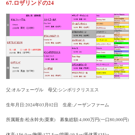
67.ロザリンドの24
父:オルフェーヴル 母父:シンボリクリスエス
生年月日:2024年03月02日 生産:ノーザンファーム
所属厩舎:松永幹夫(栗東) 募集総額:4,000万円(一口80,000円)
体高:156.0㎝/胸囲:177.5㎝/管囲:19.5㎝/馬体重435㎏