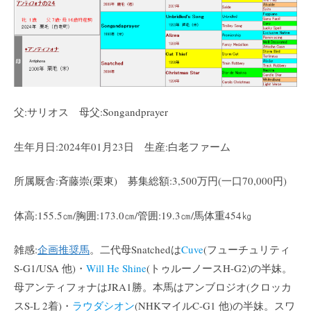
父:サリオス 母父:Songandprayer
生年月日:2024年01月23日 生産:白老ファーム
所属厩舎:斉藤崇(栗東) 募集総額:3,500万円(一口70,000円)
体高:155.5㎝/胸囲:173.0㎝/管囲:19.3㎝/馬体重454㎏
雑感:
企画推奨馬
。二代母Snatchedは
Cuve
(フューチュリティ
S-G1/USA 他)・
Will He Shine
(トゥルーノースH-G2)の半妹。
母アンティフォナはJRA1勝。本馬はアンブロジオ(クロッカ
スS-L 2着)・
ラウダシオン
(NHKマイルC-G1 他)の半妹。スワ