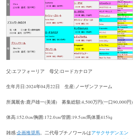
父:エフフォーリア 母父:ロードカナロア
生年月日:2024年04月22日 生産:ノーザンファーム
所属厩舎:鹿戸雄一(美浦) 募集総額:4,500万円(一口90,000円)
体高:152.0㎝/胸囲:172.0㎝/管囲:19.5㎝/馬体重415㎏
雑感:
企画推奨馬
。二代母プチノワールは
アサクサデンエン