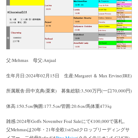
父:Mehmas 母父:Anjaal
生年月日:2024年02月15日 生産:Margaret ＆ Max Ervine(IRE)
所属厩舎:田中克典(栗東) 募集総額:3,500万円(一口70,000円)
体高:150.5㎝/胸囲:177.5㎝/管囲:20.6㎝/馬体重473㎏
雑感:2024年Goffs November Foal Saleにて€100,000で落札。
父Mehmasは20年・21年全欧1st/2ndクロップリーディングサ
イアー。二代母Refindは
Pipe Major
(クライテリオンS-G3/GB)