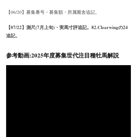
【06/20】募集番号・募集額・所属厩舎追記。
【07/22】測尺(7月上旬)・実馬寸評追記。82.Clearwingの24
追記。
参考動画:2025年度募集世代注目種牡馬解説