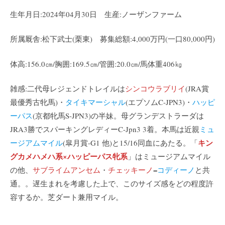
生年月日:2024年04月30日 生産:ノーザンファーム
所属厩舎:松下武士(栗東) 募集総額:4,000万円(一口80,000円)
体高:156.0㎝/胸囲:169.5㎝/管囲:20.0㎝/馬体重406㎏
雑感:二代母レジェンドトレイルは
シンコウラブリイ
(JRA賞
最優秀古牝馬)・
タイキマーシャル
(エプソムC-JPN3)・
ハッピ
ーパス
(京都牝馬S-JPN3)の半妹。母グランデストラーダは
JRA3勝でスパーキングレディーC-Jpn3 3着。本馬は近親
ミュ
キン
ージアムマイル
(皐月賞-G1 他)と15/16同血にあたる。「
グカメハメハ系×ハッピーパス牝系
」はミュージアムマイル
の他、
サブライムアンセム
・
チェッキーノ
=
コディーノ
と共
通。。遅生まれを考慮した上で、このサイズ感をどの程度許
容するか。芝ダート兼用マイル。