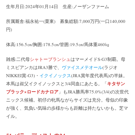
生年月日:2024年01月14日 生産:ノーザンファーム
所属厩舎:福永祐一(栗東) 募集総額:7,000万円(一口140,000
円)
体高:156.5㎝/胸囲:178.5㎝/管囲:19.5㎝/馬体重460㎏
雑感:二代母
シャトーブランシュ
はマーメイドS-G3制覇。母
ミスビアンカはJRA3勝で、
ヴァイスメテオール
(ラジオ
NIKKEI賞-G3)・
イクイノックス
(JRA賞年度代表馬)の半妹。
キタサン
本馬は叔父イクイノックスと3/4同血にあたる。「
ブラック×ロードカナロア
」もJRA勝馬率75.0%(3/4)の次世代
ニックス候補。初仔の牝馬ながらサイズは充分。母似の印象
が強く、気負い気味の歩様からも距離は持たないかも。芝マ
イル。