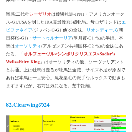
雑感:二代母
シーザリオ
は優駿牝馬-JPN1・アメリカンオーク
ス-G1/USAを制したJRA賞最優秀3歳牝馬。母ロザリンドは
エ
ピファネイア
(ジャパンC-G1 他)の全妹、
リオンディーズ
(朝
日杯FS-G1)・
サートゥルナーリア
(皐月賞-G1 他)の半姉。本
馬は
オーソリティ
(アルゼンチン共和国杯-G2 他)の全妹にあ
オルフェーヴル×シンボリクリスエス×Sadler’s
たる。「
Wells=Fairy King
」はオーソリティの他、ソーヴァリアント
と共通。上は牡馬は走るが牝馬は全滅、サイズ不足が原因で
あれば本馬は一旦安心。尾花栗毛の派手なルックスで動きも
まずまずだが、右前は気になる。芝中距離。
82.Clearwingの24