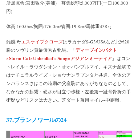
所属厩舎:宮田敬介(美浦) 募集総額:5,000万円(一口100,000
円)
体高:160.0㎝/胸囲:176.0㎝/管囲:19.8㎝/馬体重438㎏
雑感:母
エスケイプクローズ
はラカナダS-G3/USAなど北米20
ディープインパクト
勝のソヴリン賞最優秀古牝馬。「
×Storm Cat×Unbridled’s Song=アジアンミーティア
」はコン
トレイル・ラウダシオン・オオバンブルマイ、キズナ産駒で
はナチュラルライズ・ショウナンラプンタと共通。全体のア
ンバランスさはこの時期の父産駒にありがちなものとして、
なかなかの起繋・硬さが目立つ歩様・左後第一趾骨骨折の手
術歴などリスクは大きい。芝ダート兼用マイル~中距離。
37.
ブランノワールの24