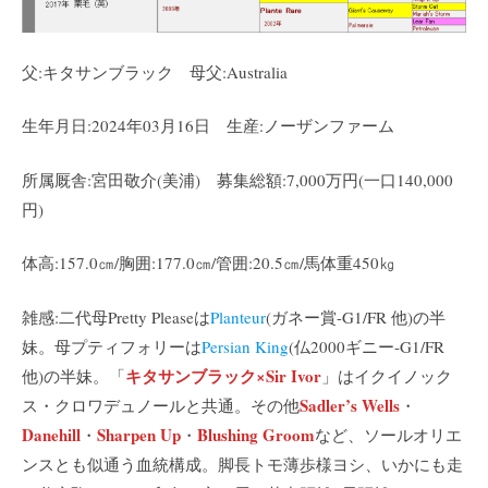
父:キタサンブラック 母父:Australia
生年月日:2024年03月16日 生産:ノーザンファーム
所属厩舎:宮田敬介(美浦) 募集総額:7,000万円(一口140,000
円)
体高:157.0㎝/胸囲:177.0㎝/管囲:20.5㎝/馬体重450㎏
雑感:二代母Pretty Pleaseは
Planteur
(ガネー賞-G1/FR 他)の半
妹。母プティフォリーは
Persian King
(仏2000ギニー-G1/FR
キタサンブラック×Sir Ivor
他)の半妹。「
」はイクイノック
Sadler’s Wells
ス・クロワデュノールと共通。その他
・
Danehill
Sharpen Up
Blushing Groom
・
・
など、ソールオリエ
ンスとも似通う血統構成。脚長トモ薄歩様ヨシ、いかにも走