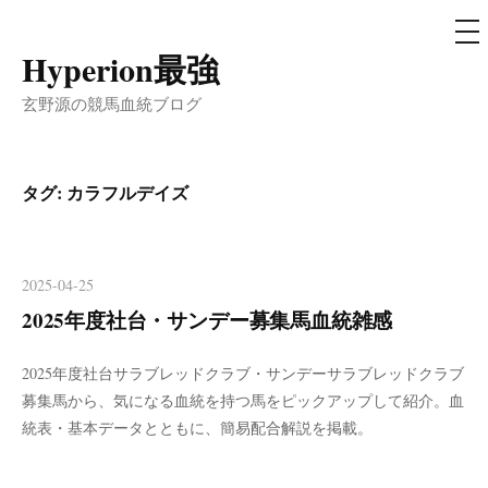
メ
ニ
ュ
Hyperion最強
コ
ー
ン
玄野源の競馬血統ブログ
テ
ン
ツ
タグ:
カラフルデイズ
へ
ス
キ
2025-04-25
ッ
2025年度社台・サンデー募集馬血統雑感
プ
2025年度社台サラブレッドクラブ・サンデーサラブレッドクラブ
募集馬から、気になる血統を持つ馬をピックアップして紹介。血
統表・基本データとともに、簡易配合解説を掲載。