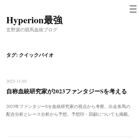
メ
ニ
ュ
Hyperion最強
コ
ー
ン
玄野源の競馬血統ブログ
テ
ン
ツ
タグ:
クイックバイオ
へ
ス
キ
2023-11-03
ッ
自称血統研究家が2023ファンタジーSを考える
プ
2023年ファンタジーSを血統研究家の視点から考察。出走各馬の
配合分析とレース分析から予想。予想印・回顧についても掲載。