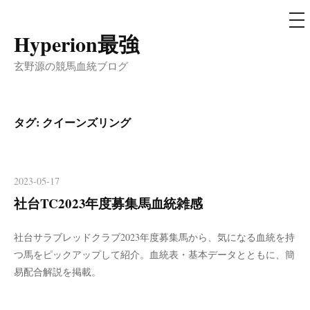
メ
ニ
ュ
Hyperion最強
コ
ー
ン
玄野源の競馬血統ブログ
テ
ン
ツ
タグ:
クイーンズリング
へ
ス
キ
2023-05-17
ッ
社台TC2023年度募集馬血統雑感
プ
社台サラブレッドクラブ2023年度募集馬から、気になる血統を持
つ馬をピックアップして紹介。血統表・基本データとともに、簡
易配合解説を掲載。