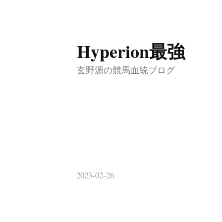
コ
Hyperion最強
ン
テ
玄野源の競馬血統ブログ
ン
ツ
へ
ス
キ
ッ
2023-02-26
プ