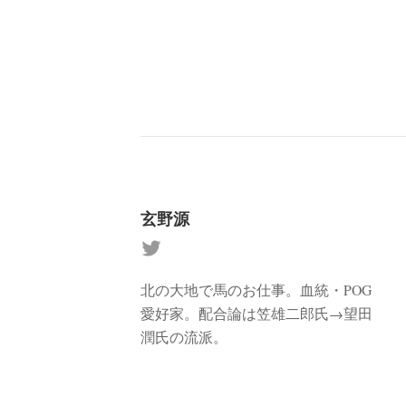
玄野源
北の大地で馬のお仕事。血統・POG
愛好家。配合論は笠雄二郎氏→望田
潤氏の流派。