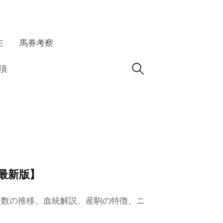
主
馬券考察
検
項
索:
最新版】
頭数の推移、血統解説、産駒の特徴、ニ