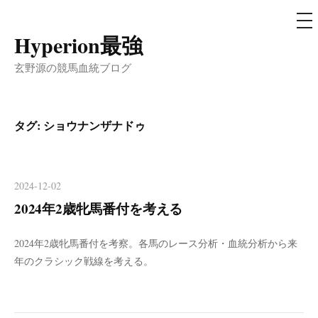
メ
ニ
ュ
Hyperion最強
コ
ー
ン
玄野源の競馬血統ブログ
テ
ン
ツ
タグ:
ショウナンザナドゥ
へ
ス
キ
2024-12-02
ッ
2024年2歳牝馬番付を考える
プ
2024年2歳牝馬番付を考察。各馬のレース分析・血統分析から来
年のクラシック戦線を考える。