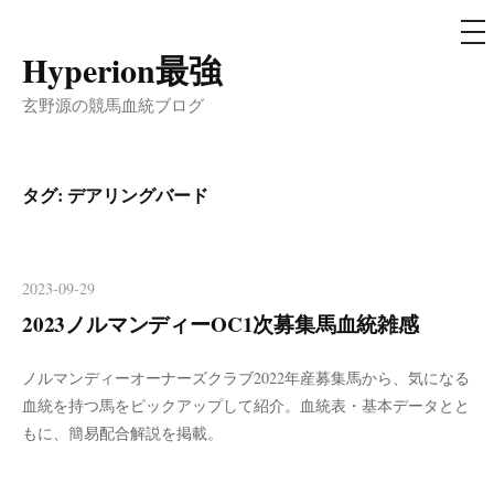
メ
ニ
ュ
Hyperion最強
コ
ー
ン
玄野源の競馬血統ブログ
テ
ン
ツ
タグ:
デアリングバード
へ
ス
キ
2023-09-29
ッ
2023ノルマンディーOC1次募集馬血統雑感
プ
ノルマンディーオーナーズクラブ2022年産募集馬から、気になる
血統を持つ馬をピックアップして紹介。血統表・基本データとと
もに、簡易配合解説を掲載。