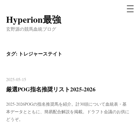
メ
ニ
ュ
Hyperion最強
コ
ー
ン
玄野源の競馬血統ブログ
テ
ン
ツ
タグ:
トレジャーステイト
へ
ス
キ
2025-05-15
ッ
厳選POG指名推奨リスト2025-2026
プ
2025-2026POGの指名推奨馬を紹介。計30頭について血統表・基
本データとともに、簡易配合解説を掲載。ドラフト会議のお供に
どうぞ。