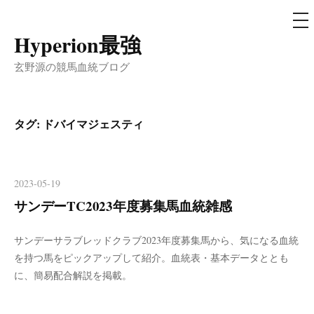
メ
ニ
ュ
Hyperion最強
コ
ー
ン
玄野源の競馬血統ブログ
テ
ン
ツ
タグ:
ドバイマジェスティ
へ
ス
キ
2023-05-19
ッ
サンデーTC2023年度募集馬血統雑感
プ
サンデーサラブレッドクラブ2023年度募集馬から、気になる血統
を持つ馬をピックアップして紹介。血統表・基本データととも
に、簡易配合解説を掲載。