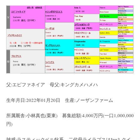
父:エピファネイア 母父:キングカメハメハ
生年月日:2022年01月20日 生産:ノーザンファーム
所属厩舎:小林真也(栗東) 募集総額:4,000万円(一口1,000,000
円)
雑感:ラスティックベル牝系。二代母ライラプスはJpn3-クイ