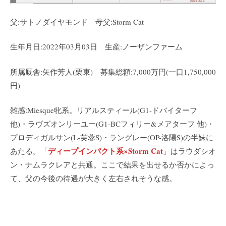
父:サトノダイヤモンド 母父:Storm Cat
生年月日:2022年03月03日 生産:ノーザンファーム
所属厩舎:矢作芳人(栗東) 募集総額:7,000万円(一口1,750,000
円)
雑感:Miesque牝系。リアルスティール(G1-ドバイターフ
他)・ラヴズオンリーユー(G1-BCフィリー&メアターフ 他)・
プロディガルサン(L-芙蓉S)・ラングレー(OP-洛陽S)の半妹に
ディープインパクト系×Storm Cat
あたる。「
」はラウダシオ
ン・ナムラクレアと共通。ここで結果を出せるか否かによっ
て、父の今後の待遇が大きく左右されそうな感。