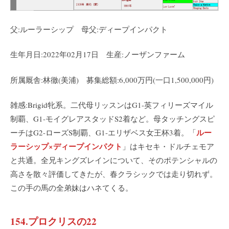
父:ルーラーシップ 母父:ディープインパクト
生年月日:2022年02月17日 生産:ノーザンファーム
所属厩舎:林徹(美浦) 募集総額:6,000万円(一口1,500,000円)
雑感:Brigid牝系。二代母リッスンはG1-英フィリーズマイル
制覇、G1-モイグレアスタッドS2着など。母タッチングスピ
ルー
ーチはG2-ローズS制覇、G1-エリザベス女王杯3着。「
ラーシップ×ディープインパクト
」はキセキ・ドルチェモア
と共通。全兄キングズレインについて、そのポテンシャルの
高さを散々評価してきたが、春クラシックでは走り切れず。
この手の馬の全弟妹はハネてくる。
154.プロクリスの22