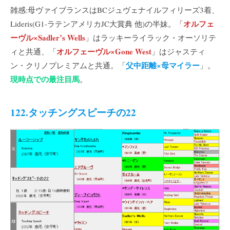
雑感:母ヴァイブランスはBCジュヴェナイルフィリーズ3着、
オルフェ
Lideris(G1-ラテンアメリカJC大賞典 他)の半妹。「
ーヴル×Sadler’s Wells
」はラッキーライラック・オーソリテ
オルフェーヴル×Gone West
ィと共通、「
」はジャスティ
父中距離×母マイラー
ン・クリノプレミアムと共通。「
」。
現時点での最注目馬
。
122.タッチングスピーチの22