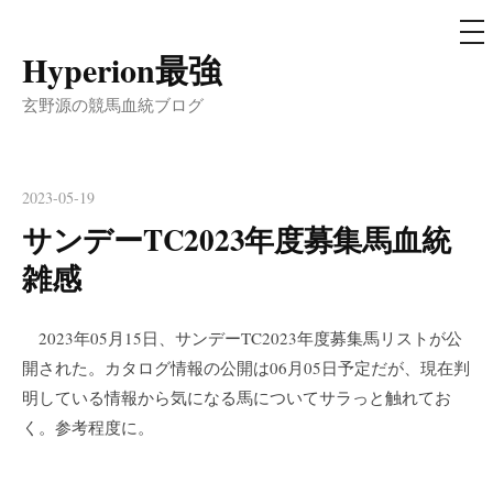
メ
ニ
ュ
Hyperion最強
コ
ー
ン
玄野源の競馬血統ブログ
テ
ン
ツ
2023-05-19
へ
サンデーTC2023年度募集馬血統
ス
雑感
キ
ッ
プ
2023年05月15日、サンデーTC2023年度募集馬リストが公
開された。カタログ情報の公開は06月05日予定だが、現在判
明している情報から気になる馬についてサラっと触れてお
く。参考程度に。