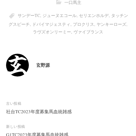
一口馬主
サンデーTC
,
ジューヌエコール
,
セリエンホルデ
,
タッチン
グスピーチ
,
ドバイマジェスティ
,
プロクリス
,
ヤンキーローズ
,
ラヴズオンリーミー
,
ヴァイブランス
玄野源
投
古い投稿
稿
社台TC2023年度募集馬血統雑感
ナ
ビ
新しい投稿
G1TC2023年度募集馬血統雑感
ゲ