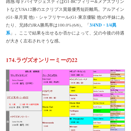
雑感:母ドバイマジェスティはG1-BCフィリー&メアスプリン
トなどUSA12勝のエクリプス賞最優秀短距離馬。アルアイン
(G1-皐月賞 他)・シャフリヤール(G1-東京優駿 他)の半妹にあ
3/4ND・1/4異
たり、兄姉のJRA勝馬率は100.0%(6/6)。「
系
」。ここで結果を出せるか否かによって、父の今後の待遇
が大きく左右されそうな感。
174.ラヴズオンリーミーの22