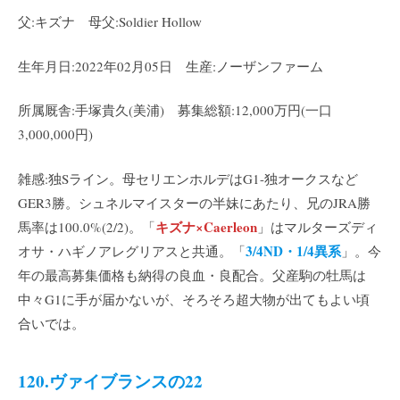
父:キズナ 母父:Soldier Hollow
生年月日:2022年02月05日 生産:ノーザンファーム
所属厩舎:手塚貴久(美浦) 募集総額:12,000万円(一口
3,000,000円)
雑感:独Sライン。母セリエンホルデはG1-独オークスなど
GER3勝。シュネルマイスターの半妹にあたり、兄のJRA勝
キズナ×Caerleon
馬率は100.0%(2/2)。「
」はマルターズディ
3/4ND・1/4異系
オサ・ハギノアレグリアスと共通。「
」。今
年の最高募集価格も納得の良血・良配合。父産駒の牡馬は
中々G1に手が届かないが、そろそろ超大物が出てもよい頃
合いでは。
120.ヴァイブランスの22