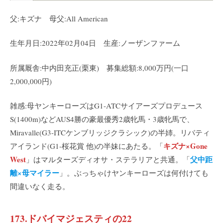
父:キズナ 母父:All American
生年月日:2022年02月04日 生産:ノーザンファーム
所属厩舎:中内田充正(栗東) 募集総額:8,000万円(一口
2,000,000円)
雑感:母ヤンキーローズはG1-ATCサイアーズプロデュース
S(1400m)などAUS4勝の豪最優秀2歳牝馬・3歳牝馬で、
Miravalle(G3-ITCケンブリッジクラシック)の半姉。リバティ
キズナ×Gone
アイランド(G1-桜花賞 他)の半妹にあたる。「
West
父中距
」はマルターズディオサ・ステラリアと共通。「
離×母マイラー
」。ぶっちゃけヤンキーローズは何付けても
間違いなく走る。
173.ドバイマジェスティの22