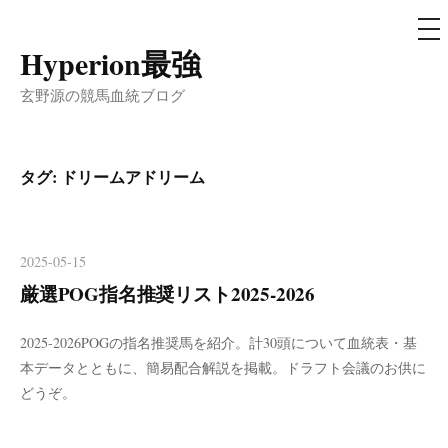
メ
ニ
ュ
Hyperion最強
コ
ー
ン
玄野源の競馬血統ブログ
テ
ン
ツ
タグ:
ドリームアドリーム
へ
ス
キ
2025-05-15
ッ
厳選POG指名推奨リスト2025-2026
プ
2025-2026POGの指名推奨馬を紹介。計30頭について血統表・基
本データとともに、簡易配合解説を掲載。ドラフト会議のお供に
どうぞ。