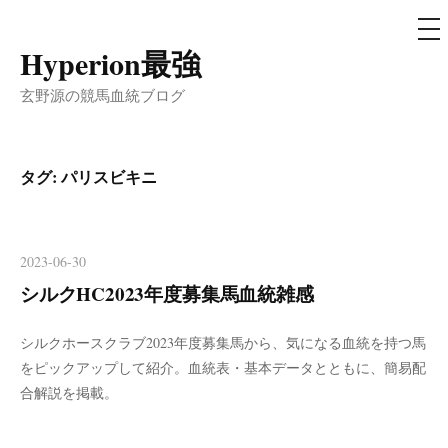
メ
ニ
ュ
Hyperion最強
コ
ー
ン
玄野源の競馬血統ブログ
テ
ン
ツ
タグ:
パリスビキニ
へ
ス
キ
2023-06-30
ッ
シルクHC2023年度募集馬血統雑感
プ
シルクホースクラブ2023年度募集馬から、気になる血統を持つ馬
をピックアップして紹介。血統表・基本データとともに、簡易配
合解説を掲載。