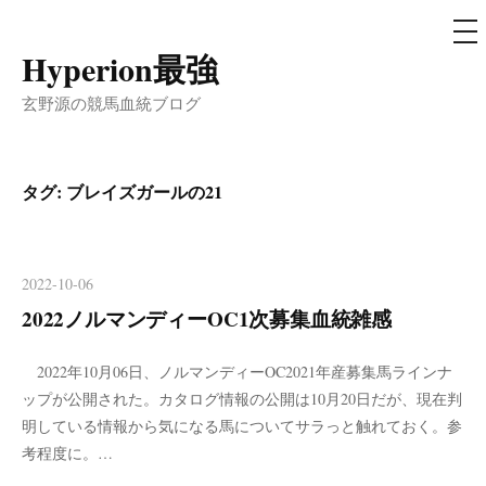
メ
ニ
ュ
Hyperion最強
コ
ー
ン
玄野源の競馬血統ブログ
テ
ン
ツ
タグ:
ブレイズガールの21
へ
ス
キ
2022-10-06
ッ
2022ノルマンディーOC1次募集血統雑感
プ
2022年10月06日、ノルマンディーOC2021年産募集馬ラインナ
ップが公開された。カタログ情報の公開は10月20日だが、現在判
明している情報から気になる馬についてサラっと触れておく。参
考程度に。…