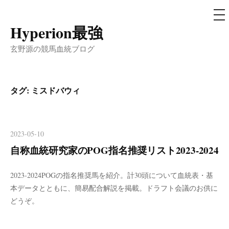
メ
ニ
ュ
Hyperion最強
コ
ー
ン
玄野源の競馬血統ブログ
テ
ン
ツ
タグ:
ミスドバウィ
へ
ス
キ
2023-05-10
ッ
自称血統研究家のPOG指名推奨リスト2023-2024
プ
2023-2024POGの指名推奨馬を紹介。計30頭について血統表・基
本データとともに、簡易配合解説を掲載。ドラフト会議のお供に
どうぞ。