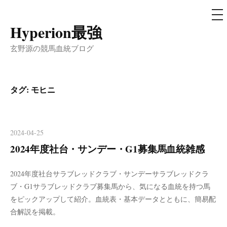
メ
ニ
ュ
Hyperion最強
コ
ー
ン
玄野源の競馬血統ブログ
テ
ン
ツ
タグ:
モヒニ
へ
ス
キ
2024-04-25
ッ
2024年度社台・サンデー・G1募集馬血統雑感
プ
2024年度社台サラブレッドクラブ・サンデーサラブレッドクラ
ブ・G1サラブレッドクラブ募集馬から、気になる血統を持つ馬
をピックアップして紹介。血統表・基本データとともに、簡易配
合解説を掲載。