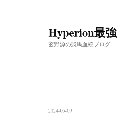
コ
Hyperion最強
ン
テ
玄野源の競馬血統ブログ
ン
ツ
へ
ス
キ
ッ
2024-05-09
プ