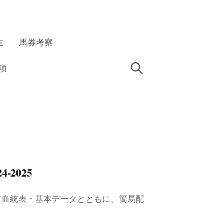
主
馬券考察
検
項
索:
2025
について血統表・基本データとともに、簡易配