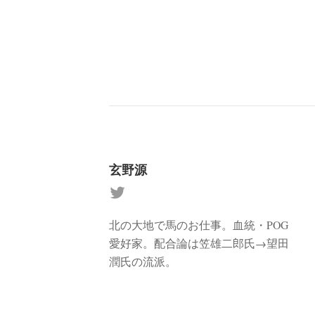
玄野源
北の大地で馬のお仕事。血統・POG
愛好家。配合論は笠雄二郎氏→望田
潤氏の流派。