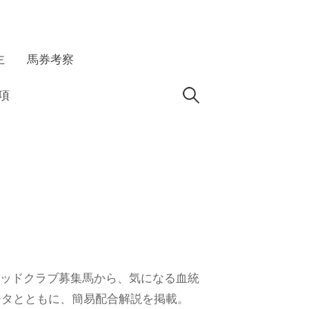
主
馬券考察
検
項
索:
レッドクラブ募集馬から、気になる血統
ータとともに、簡易配合解説を掲載。