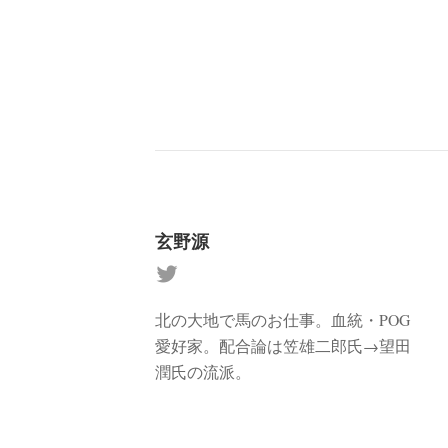
玄野源
北の大地で馬のお仕事。血統・POG
愛好家。配合論は笠雄二郎氏→望田
潤氏の流派。