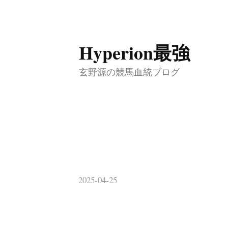
コ
Hyperion最強
ン
テ
玄野源の競馬血統ブログ
ン
ツ
へ
ス
キ
ッ
2025-04-25
プ