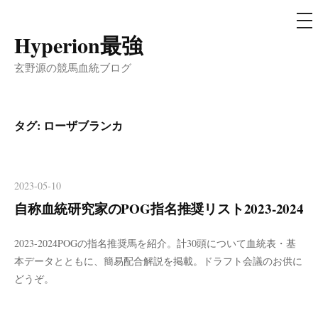
メ
ニ
ュ
Hyperion最強
コ
ー
ン
玄野源の競馬血統ブログ
テ
ン
ツ
タグ:
ローザブランカ
へ
ス
キ
2023-05-10
ッ
自称血統研究家のPOG指名推奨リスト2023-2024
プ
2023-2024POGの指名推奨馬を紹介。計30頭について血統表・基
本データとともに、簡易配合解説を掲載。ドラフト会議のお供に
どうぞ。