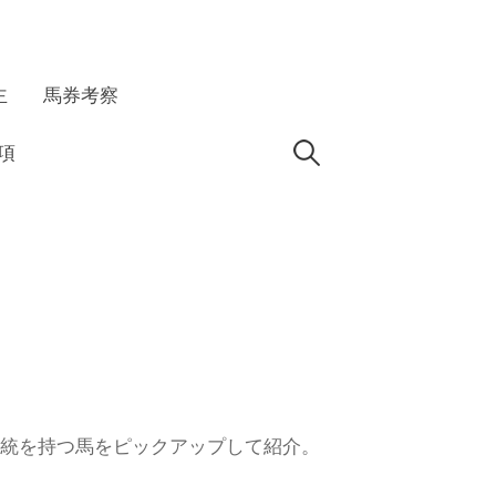
主
馬券考察
検
項
索:
血統を持つ馬をピックアップして紹介。
。