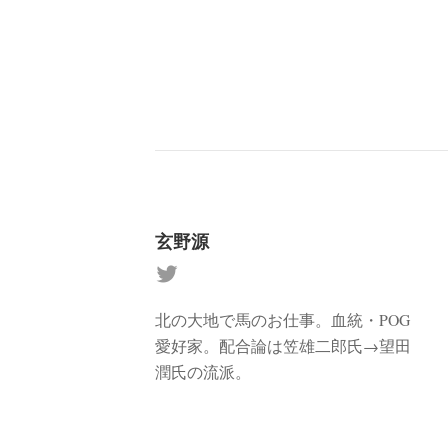
玄野源
北の大地で馬のお仕事。血統・POG
愛好家。配合論は笠雄二郎氏→望田
潤氏の流派。