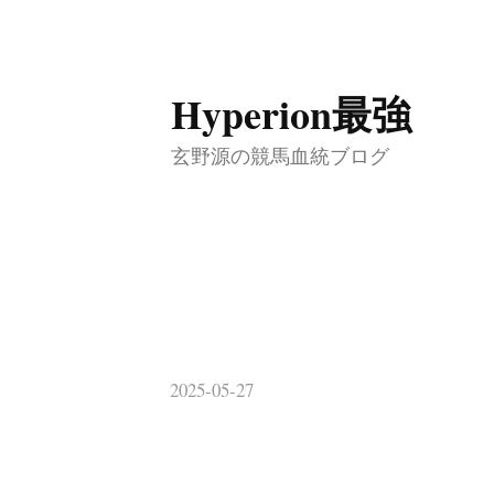
コ
Hyperion最強
ン
テ
玄野源の競馬血統ブログ
ン
ツ
へ
ス
キ
ッ
2025-05-27
プ