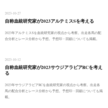
2023-10-27
自称血統研究家が2023アルテミスSを考える
2023年アルテミスSを血統研究家の視点から考察。出走各馬の配
合分析とレース分析から予想。予想印・回顧についても掲載。
2023-10-12
自称血統研究家が2023サウジアラビアRCを考え
る
2023年サウジアラビアRCを血統研究家の視点から考察。出走各
馬の配合分析とレース分析から予想。予想印・回顧についても掲
載。