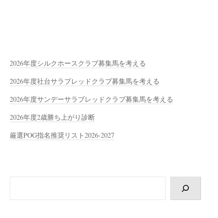
2026年度シルクホースクラブ募集馬を考える
2026年度社台サラブレッドクラブ募集馬を考える
2026年度サンデーサラブレッドクラブ募集馬を考える
2026年度2歳勝ち上がり診断
厳選POG指名推奨リスト2026-2027
検
索