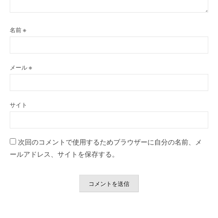
名前
※
メール
※
サイト
次回のコメントで使用するためブラウザーに自分の名前、メ
ールアドレス、サイトを保存する。