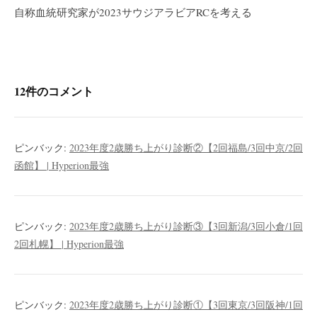
自称血統研究家が2023サウジアラビアRCを考える
ゲ
ー
シ
ョ
ン
12件のコメント
ピンバック:
2023年度2歳勝ち上がり診断②【2回福島/3回中京/2回
函館】 | Hyperion最強
ピンバック:
2023年度2歳勝ち上がり診断③【3回新潟/3回小倉/1回
2回札幌】 | Hyperion最強
ピンバック:
2023年度2歳勝ち上がり診断①【3回東京/3回阪神/1回