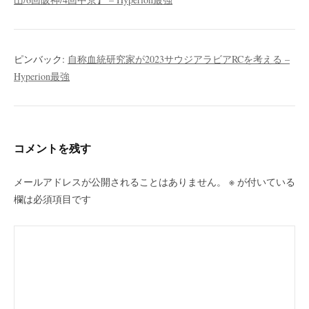
ピンバック:
自称血統研究家が2023サウジアラビアRCを考える –
Hyperion最強
コメントを残す
メールアドレスが公開されることはありません。
※
が付いている
欄は必須項目です