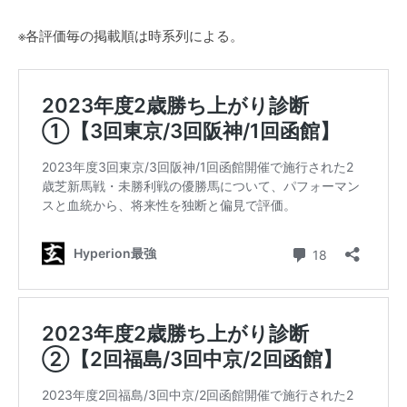
※各評価毎の掲載順は時系列による。