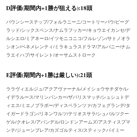
D評価(期間内+1勝が狙える):18頭
バウンシーステップ/フォルラニーニ/コートリーバウ/ビーグ
ラッド/シックスペンス/ナムラフッカー/キョウエイカンセ/デ
ルシエロ/ミアネーロ/イツモニコニコ/フルレゾン/サトノオラ
シオン/ベネメレンティ/ミラキュラスドラマ/アルバニー/ナム
ラエイハブ/サイレント/オーサムストローク
E評価(期間内+1勝は厳しい):21頭
ララヴィエルジュ/アクアヴァーナル/メイショウサチダケ/レ
イデラルース/マリンバンカー/ザパリスマッチ/シュシュトデ
ィエス/ミエノブラボー/ディスペランツァ/カフェグランデ/タ
イガードラゴン/リネンワルツ/テリオスサラ/シュバルツクー
ゲル/クオレス/アバンデル/ロンドンアームズ/アスティスプマ
ンテ/ジューンブレア/カズゴルティス/スティックバイミー