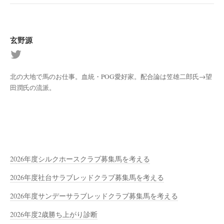
玄野源
北の大地で馬のお仕事。血統・POG愛好家。配合論は笠雄二郎氏→望
田潤氏の流派。
2026年度シルクホースクラブ募集馬を考える
2026年度社台サラブレッドクラブ募集馬を考える
2026年度サンデーサラブレッドクラブ募集馬を考える
2026年度2歳勝ち上がり診断