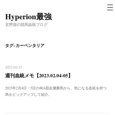
メ
ニ
ュ
Hyperion最強
コ
ー
ン
玄野源の競馬血統ブログ
テ
ン
ツ
タグ:
カーペンタリア
へ
ス
キ
2023-02-15
ッ
週刊血統メモ【2023.02.04-05】
プ
2023年2月4日・5日のJRA競走優勝馬から、気になる血統を持つ
馬をピックアップして紹介。