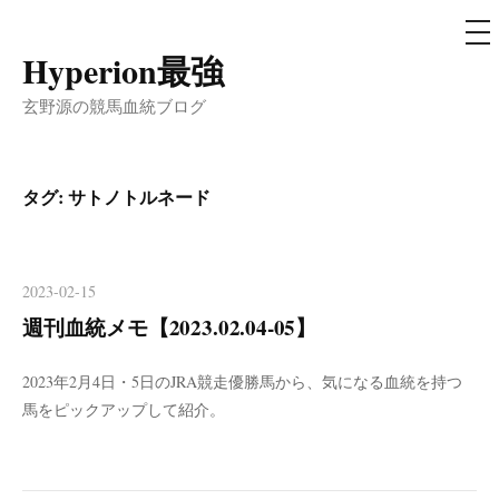
メ
ニ
ュ
Hyperion最強
コ
ー
ン
玄野源の競馬血統ブログ
テ
ン
ツ
タグ:
サトノトルネード
へ
ス
キ
2023-02-15
ッ
週刊血統メモ【2023.02.04-05】
プ
2023年2月4日・5日のJRA競走優勝馬から、気になる血統を持つ
馬をピックアップして紹介。