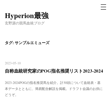
メ
ニ
ュ
Hyperion最強
コ
ー
ン
玄野源の競馬血統ブログ
テ
ン
ツ
タグ:
サンブルエミューズ
へ
ス
キ
2023-05-10
ッ
自称血統研究家のPOG指名推奨リスト2023-2024
プ
2023-2024POGの指名推奨馬を紹介。計30頭について血統表・基
本データとともに、簡易配合解説を掲載。ドラフト会議のお供に
どうぞ。