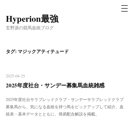
メ
ニ
ュ
Hyperion最強
コ
ー
ン
玄野源の競馬血統ブログ
テ
ン
ツ
タグ:
マジックアティテュード
へ
ス
キ
2025-04-25
ッ
2025年度社台・サンデー募集馬血統雑感
プ
2025年度社台サラブレッドクラブ・サンデーサラブレッドクラブ
募集馬から、気になる血統を持つ馬をピックアップして紹介。血
統表・基本データとともに、簡易配合解説を掲載。