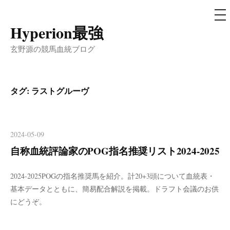
メ
ニ
ュ
Hyperion最強
コ
ー
ン
玄野源の競馬血統ブログ
テ
ン
ツ
タグ:
ラストグルーヴ
へ
ス
キ
2024-05-09
ッ
自称血統評論家のPOG指名推奨リスト2024-2025
プ
2024-2025POGの指名推奨馬を紹介。計20+3頭について血統表・
基本データとともに、簡易配合解説を掲載。ドラフト会議のお供
にどうぞ。