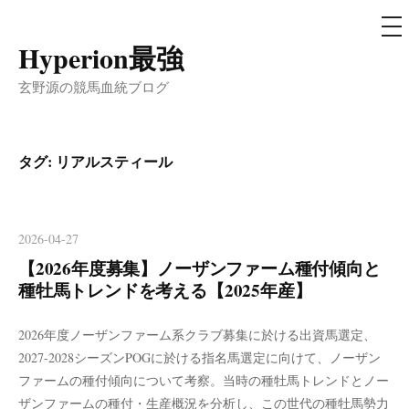
メ
ニ
ュ
Hyperion最強
コ
ー
ン
玄野源の競馬血統ブログ
テ
ン
ツ
タグ:
リアルスティール
へ
ス
キ
2026-04-27
ッ
【2026年度募集】ノーザンファーム種付傾向と
プ
種牡馬トレンドを考える【2025年産】
2026年度ノーザンファーム系クラブ募集に於ける出資馬選定、
2027-2028シーズンPOGに於ける指名馬選定に向けて、ノーザン
ファームの種付傾向について考察。当時の種牡馬トレンドとノー
ザンファームの種付・生産概況を分析し、この世代の種牡馬勢力